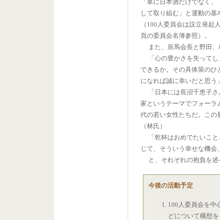
「単に日本酒だけでなく、
して取り組む」と運動の基
（100人委員会は設立発起人
頁の委員会名簿参照）。
また、辰馬会長と野田、
「心の豊かさを失ってしま
できるか。その具体策のひ
になれば誠に幸いだと思う
「日本には長沼千恵子さん
家というテーマでフォーラ
代の若い女性たちだ。この
（林氏）
「乾杯はおめでたいこと、
じて、そういう幸せな機会
と、それぞれの抱負を述
今後の活動予定
100人委員会を
どについて構想を