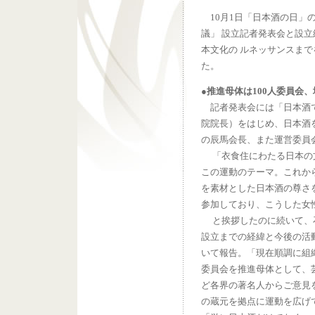
10月1日「日本酒の日」
議」 設立記者発表会と設
本文化の ルネッサンスま
た。
●推進母体は100人委員会
記者発表会には「日本酒で
院院長）をはじめ、日本酒
の辰馬会長、また運営委員
「衣食住にわたる日本の文
この運動のテーマ。これか
を素材とした日本酒の尊さ
参加しており、こうした女
と挨拶したのに続いて、
設立までの経緯と今後の活
いて報告。「現在順調に組織
委員会を推進母体として、
ど各界の著名人からご意見
の蔵元を拠点に運動を広げ