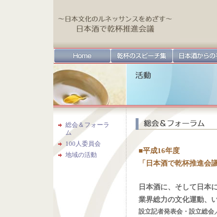
総会＆フォーラ
ム
100人委員会
■平成16年度
地域の活動
「日本酒で乾杯推進会
日本酒に、そして日本
業界総力の文化運動、
設立記者発表会・設立総会