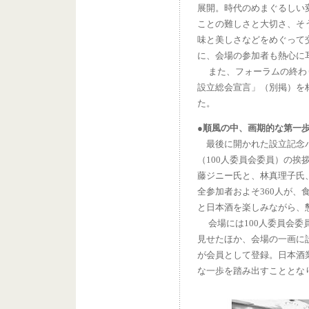
展開。時代のめまぐるしい
ことの難しさと大切さ、そ
味と美しさなどをめぐって
に、会場の参加者も熱心に
また、フォーラムの終わり
設立総会宣言」（別掲）を
た。
●順風の中、画期的な第一
最後に開かれた設立記念パ
（100人委員会委員）の
藤ジニー氏と、林真理子氏
全参加者およそ360人が
と日本酒を楽しみながら、
会場には100人委員会委
見せたほか、会場の一画に
が会員として登録。日本酒
な一歩を踏み出すこととな