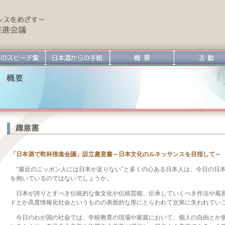
「日本酒で乾杯推進会議」設立趣意書～日本文化のルネッサンスを目指して～
“最近のニッポン人には日本が足りない”と多くの心ある日本人は、今日の日
を抱いているのではないでしょうか。
日本が誇りとすべき伝統的な食文化や伝統芸能、伝承していくべき作法や風
ドとか高度情報化社会というものの表面的な形にとらわれて次第に失われてい
今日のわが国の社会では、学校教育の現場や家庭において、個人の自由とか