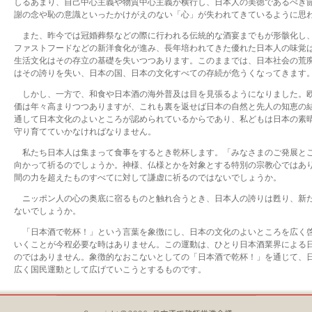
しるあまり、自己中心主義や物質中心主義が横行し、日本人の美徳であるべき
謝の念や恥の意識といったかけがえのない「心」が失われてきているように思
また、昨今では冠婚葬祭などの際に行われる伝統的な酒宴までもが形骸化し
ファストフードなどの新洋食化が進み、長年培われてきた優れた日本人の味覚
生活文化はその存立の基礎を失いつつあります。このままでは、日本社会の荒
はその誇りを失い、日本の国、日本の文化すべての存続が危うくなってきます
しかし、一方で、和食や日本酒の海外普及は目を見張るようになりました。
価は年々高まりつつありますが、これも裏を返せば日本の自然と先人の知恵の
通して日本文化のよいところが認められているからであり、私どもは日本の素
守り育てていかなければなりません。
私たち日本人は集まって食事をするとき乾杯します。「みなさまのご発展と
向かって祈るのでしょうか。神様、仏様とかを対象とする特別の宗教心ではあ
間の力を超えたものすべてに対して謙虚に祈るのではないでしょうか。
ニッポン人の心の奥底に宿るものと触れ合うとき、日本人の誇りは甦り、新
ないでしょうか。
「日本酒で乾杯！」という言葉を象徴にし、日本の文化のよいところを広く
いくことが今程必要な時はありません。この運動は、ひとり日本酒業界による
のではありません。象徴的なおこないとしての「日本酒で乾杯！」を通じて、
広く国民運動として広げていこうとするものです。