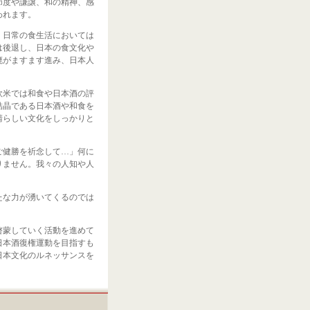
節度や謙譲、和の精神、感
われます。
、日常の食生活においては
は後退し、日本の食文化や
廃がますます進み、日本人
。
欧米では和食や日本酒の評
結晶である日本酒や和食を
晴らしい文化をしっかりと
ご健勝を祈念して…」何に
りません。我々の人知や人
たな力が湧いてくるのでは
啓蒙していく活動を進めて
日本酒復権運動を目指すも
日本文化のルネッサンスを