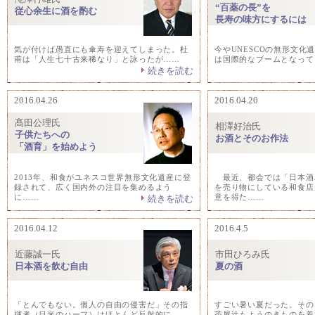
“百薬の長”を
従心余生に酒を酌む
長寿の味方にするには
気が付けば愚直にも傘寿を迎えてしまった。杜
今やUNESCOの無形文化
甫は「人生七十古来稀なり」と詠ったが……
は国際的なブームとなって
続きを読む
2016.04.26
2016.04.20
髙田公理氏
相澤好治氏
子供たちへの
お酒とそのお作法
「酒育」を始めよう
2013年、和食がユネスコ世界無形文化遺産に登
最近、都会では「日本酒
録されて、広く国内外の注目を集めるよう
を売り物にしている和食店
に……
意を得た……
続きを読む
2016.04.12
2016.4.5
近藤誠一氏
市田ひろみ氏
日本酒を飲む自由
夏の酒
「とんでもない。個人の自由の侵害だ」その指
すごい暑い夏だった。その
揮者（日米のハーフ）はほとんど反射的に……
茶屋辻もようのきものを着