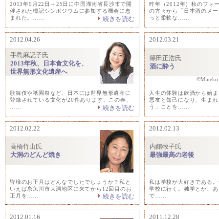
2013年9月22日～25日に中国湖南省長沙市で開
昨年（2012年）秋のフォ
催された標記シンポジウムに参加する機会に恵
の方々から「日本酒のメー
まれた。……
っと柔軟な……
続きを読む
2012.04.26
2012.03.21
手島麻記子氏
篠田正浩氏
2013年秋、日本食文化を、
酒に酔う
世界無形文化遺産へ
©Mineko 
歌舞伎や祇園祭など、日本には世界無形遺産に
人生の体験は飲酒から始ま
登録されている文化が20件あります。この春、
悪友と知己になり、生まれ
……
う」ことを……
続きを読む
2012.02.22
2012.02.13
高橋竹山氏
内館牧子氏
大洞のどんど焼き
最強最高の老後
皆様のお正月はどんなでしたでしょうか？私と
私は学校が大好きである。
いえば糸魚川市大洞地区に来てから12回目のお
学校に行く。独学とか、あ
正月を……
で……
続きを読む
2012.01.16
2011.12.28