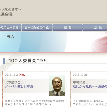
2016.11.2
New
2016.10.26
北本勝ひこ氏
中村靖彦氏
ノーベル賞と日本酒
杜氏から社員へ～酒蔵
２０１６年度のノーベル医学生理学賞受賞者の
その酒蔵は田んぼの真ん中
発表が１０月３日６時３０分にあった。……
で新宿から50分、宅地化