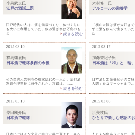
小泉武夫氏
木村修一氏
江戸の酒話二題
アルコールの栄養学
江戸時代の人は、酒を健康づくり、体づくりに
「横山大観は酒が大好きで
も大いに利用していた。飲み過ぎれば万病のも
ずに酒を飲んで生きていた
と……
た……
続きを読む
2015.03.19
2015.03.17
有馬賴底氏
加藤登紀子氏
日本酒で乾杯条例の今後
日本酒は「和」と「輪
私の自坊大光明寺の檀家総代の一人が、京都酒
日本酒と加藤登紀子のご縁は
造組合理事長に就任された。京都は、……
大関」をコマーシャルで…
続きを読む
2015.03.13
2015.03.06
柴田剛介氏
浜美枝氏
日本酒で乾杯￤
ひとりで楽しむ感謝の
日本には様々な文化が時代と共に育まれ、今を
人と人が出会うときに、盃