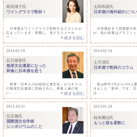
島田律子氏
太田和彦氏
ワイングラスで乾杯！
日本酒の海外紹介につ
日本酒をワイングラスで乾杯するスタイルが
日本酒好きで居酒屋の本
広まっています。実際に、各グラスメーカ
が、私の本業はグラフィッ
ー……
続きを読む
2014.02.19
2014.02.14
石川雄章氏
土方清氏
無形文化遺産になった
日本酒で乾杯のコラム
和食に日本酒を思う
和食「日本人の伝統的な食文化」がユネスコ
私は昨年3月から100人
の無形文化遺産に登録された。和食と縁の深
きました「新米」です。日
い……
は……
続きを読む
2013.10.31
2013.01.24
兒玉徹氏
桂米團治氏
国際酒文化学術
もっと頭を柔軟に
シンポジウムのこと