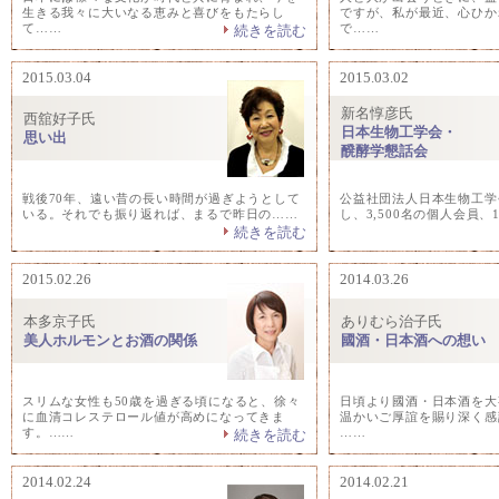
生きる我々に大いなる恵みと喜びをもたらし
ですが、私が最近、心ひか
て……
で……
続きを読む
2015.03.04
2015.03.02
新名惇彦氏
西舘好子氏
日本生物工学会・
思い出
醗酵学懇話会
戦後70年、遠い昔の長い時間が過ぎようとして
公益社団法人日本生物工学
いる。それでも振り返れば、まるで昨日の……
し、3,500名の個人会員、
続きを読む
2015.02.26
2014.03.26
本多京子氏
ありむら治子氏
美人ホルモンとお酒の関係
國酒・日本酒への想い
スリムな女性も50歳を過ぎる頃になると、徐々
日頃より國酒・日本酒を大
に血清コレステロール値が高めになってきま
温かいご厚誼を賜り深く感
す。……
……
続きを読む
2014.02.24
2014.02.21