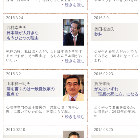
続きを読む
2016.3.24
2016.3.9
西村幸夫氏
奥田拓道氏
日本酒が大好きな
乾杯
もうひとつの理由
乾杯の時、私はほとんどいつも日本酒を所望す
なが生きを望んだわけでも
るのですが、その理由は、もちろん日本酒がお
てみると、80才になって
いしい……
まれ、……
続きを読む
2016.3.2
2016.02.23
山本祥一朗氏
折茂肇氏
酒を書くのは一般愛飲家の
がんはいずれ
視点で
「理想の死に方」にな
心理学専門の金子書房の「児童心理「青年心
どうやって老後を送るか。
理」に書いていたのは、不幸にも父親……
な問題だ。2013年の年末
の……
続きを読む
2016.02.10
2015.03.25