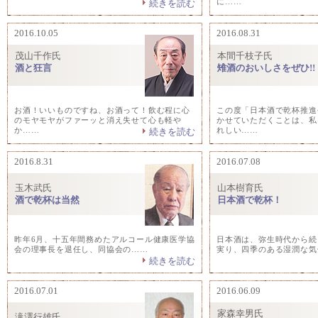
に……
続きを読む
2016.10.05
2016.08.31
茂山千作氏
本間千枝子氏
酒と狂言
雉酒のおいしさをぜひ!!
お酒！いいものですね、お酒って！飲む程に心
この度「日本酒で乾杯推進
のモヤモヤがファーッと消え失せて心も軽や
かせていただくことは、私
か……
れしい……
続きを読む
2016.8.31
2016.07.08
玉木武氏
山本樹育氏
酒で乾杯は当然
日本酒で乾杯！
昨年6月、十五年間務めたアルコール健康医学協
日本酒は、弥生時代から続
会の理事長を退任し、同協会の……
実り、四季のある湿潤な気
続きを読む
2016.07.01
2016.06.09
家森幸男氏
滝澤行雄氏