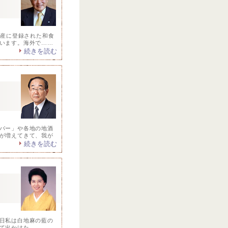
遺産に登録された和食
います。海外で……
続きを読む
バー」や各地の地酒
が増えてきて、我が
続きを読む
日私は白地麻の藍の
て出かけた。……