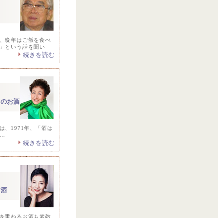
、晩年はご飯を食べ
」という話を聞い
続きを読む
」のお酒。
、1971年、「酒は
…
続きを読む
お酒
を重ねるお酒も素敵